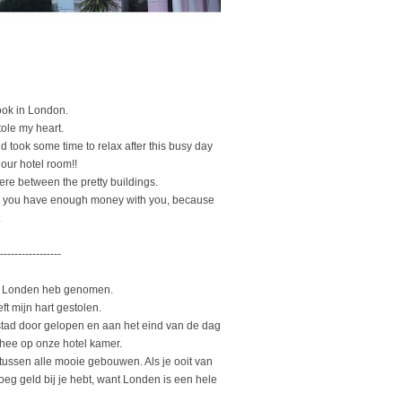
ook in London.
tole my heart.
d took some time to relax after this busy day
 our hotel room!!
ere between the pretty buildings.
sure you have enough money with you, because
.
-----------------
 in Londen heb genomen.
t mijn hart gestolen.
stad door gelopen en aan het eind van de dag
thee op onze hotel kamer.
tussen alle mooie gebouwen. Als je ooit van
oeg geld bij je hebt, want Londen is een hele