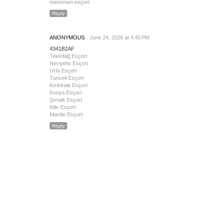
menemen esçort
Reply
ANONYMOUS
June 24, 2026 at 4:45 PM
4341B2AF
Tekirdağ Esçort
Nevşehir Esçort
Urfa Esçort
Tunceli Esçort
Kırıkkale Esçort
Konya Esçort
Şırnak Esçort
Kilis Esçort
Mardin Esçort
Reply