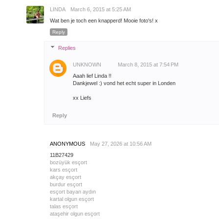
LINDA
March 6, 2015 at 5:25 AM
Wat ben je toch een knapperd! Mooie foto's! x
Reply
Replies
UNKNOWN
March 8, 2015 at 7:54 PM
Aaah lief Linda !!
Dankjewel :) vond het echt super in Londen
xx Liefs
Reply
ANONYMOUS
May 27, 2026 at 10:56 AM
11B27429
bozüyük esçort
kars esçort
akçay esçort
burdur esçort
esçort bayan aydın
kartal olgun esçort
talas esçort
ataşehir olgun esçort