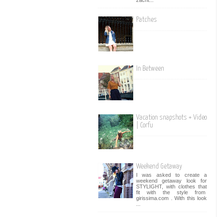
Patches
In Between
Vacation snapshots + Video
| Corfu
Weekend Getaway
I was asked to create a
weekend getaway look for
STYLIGHT, with clothes that
fit with the style from
girissima.com . With this look
...