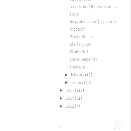
Social Media | Not always reality
Flared
Inspiration Friday | Spring outfit
Shades of
Wooden Glasses
Blue long coat
Pleated Skirt
London Snapshots
Longing for ...
►
February
(12)
►
January
(10)
►
2014
(112)
►
2013
(51)
►
2012
(7)
.