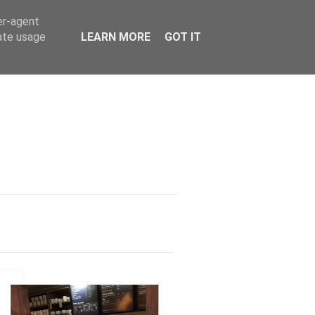
er-agent
rate usage
LEARN MORE
GOT IT