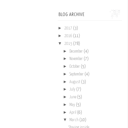
BLOG ARCHIVE
►
2017
(3)
►
2016
(11)
▼
2015
(78)
►
December
(4)
►
November
(7)
►
October
(5)
►
September
(4)
►
August
(3)
►
July
(7)
►
June
(5)
►
May
(5)
►
April
(6)
▼
March
(10)
Staying inside