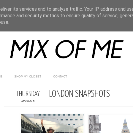
liver its services and to analyze traffic. Your IP address and us
rmance and security metrics to ensure quality of service, gene
buse.
ME
SHOP MY CLOSET
CONTACT
LONDON SNAPSHOTS
THURSDAY
MARCH 5