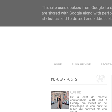
This site uses cookies from Google to de
are shared with Google along with perfo
statistics, and to detect and address a
HOME
BLOG ARCHIVE
ABOUT 
POPULAR POSTS
COMFORT
Dit is echt de meeste
comfortabele outfit ooit !
Heerlijk om mezelf na de
kerstdagen in een outfit te
hullen die aanvoelt als een
zacht...